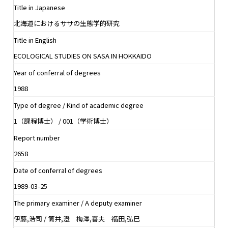
Title in Japanese
北海道におけるササの生態学的研究
Title in English
ECOLOGICAL STUDIES ON SASA IN HOKKAIDO
Year of conferral of degrees
1988
Type of degree / Kind of academic degree
1（課程博士） / 001（学術博士）
Report number
2658
Date of conferral of degrees
1989-03-25
The primary examiner / A deputy examiner
伊藤,浩司 / 筒井,澄 梅澤,喜夫 福田,弘巳