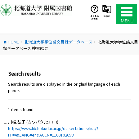
コ
ン
テ
よくある
English
ご質問
ン
ツ
へ
HOME
北海道大学学位論文目録データベース
北海道大学学位論文目
ス
home
chevron_right
chevron_right
録データベース 検索結果
キ
ッ
プ
Search results
Search results are displayed in the origlnal language of each
paper.
1 items found.
川端,弘子 (カワバタ,ヒロコ)
https://www.lib.hokudai.ac.jp/dissertations/list/?
FF=4&LANG=en&ACCN=1100102658