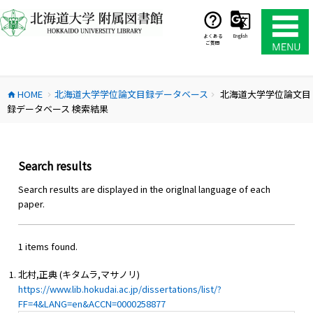
コ
ン
テ
よくある
English
ご質問
ン
ツ
へ
HOME
北海道大学学位論文目録データベース
北海道大学学位論文目
ス
home
chevron_right
chevron_right
録データベース 検索結果
キ
ッ
プ
Search results
Search results are displayed in the origlnal language of each
paper.
1 items found.
北村,正典 (キタムラ,マサノリ)
https://www.lib.hokudai.ac.jp/dissertations/list/?
FF=4&LANG=en&ACCN=0000258877