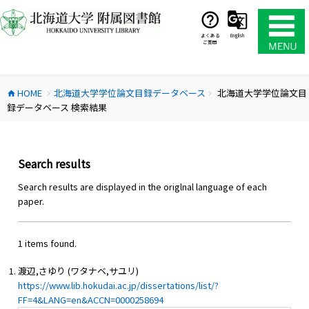
コ
ン
テ
よくある
English
ご質問
ン
ツ
へ
HOME
北海道大学学位論文目録データベース
北海道大学学位論文目
ス
home
chevron_right
chevron_right
録データベース 検索結果
キ
ッ
プ
Search results
Search results are displayed in the origlnal language of each
paper.
1 items found.
渡辺,さゆり (ワタナベ,サユリ)
https://www.lib.hokudai.ac.jp/dissertations/list/?
FF=4&LANG=en&ACCN=0000258694