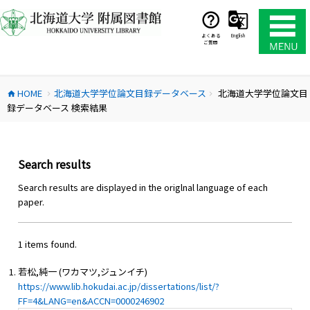
コ
ン
テ
よくある
English
ご質問
ン
ツ
へ
HOME
北海道大学学位論文目録データベース
北海道大学学位論文目
ス
home
chevron_right
chevron_right
録データベース 検索結果
キ
ッ
プ
Search results
Search results are displayed in the origlnal language of each
paper.
1 items found.
若松,純一 (ワカマツ,ジュンイチ)
https://www.lib.hokudai.ac.jp/dissertations/list/?
FF=4&LANG=en&ACCN=0000246902