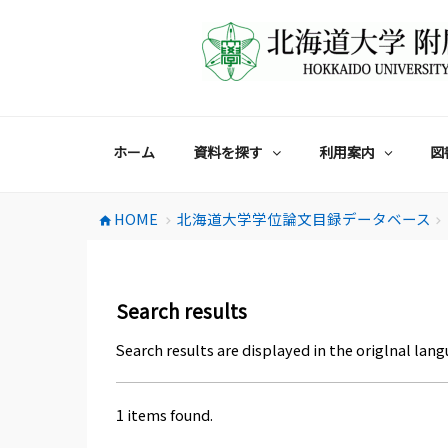
コ
ン
テ
ン
ツ
へ
ス
ホーム
資料を探す
利用案内
図
キ
ッ
プ
HOME
北海道大学学位論文目録データベース
home
chevron_right
chevron_right
Search results
Search results are displayed in the origlnal lang
1 items found.