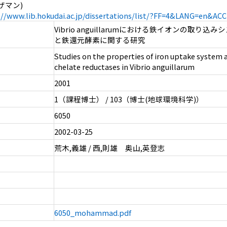
ッザマン)
://www.lib.hokudai.ac.jp/dissertations/list/?FF=4&LANG=en&A
Vibrio anguillarumにおける鉄イオンの取り込
と鉄還元酵素に関する研究
Studies on the properties of iron uptake system a
chelate reductases in Vibrio anguillarum
2001
1（課程博士） / 103（博士(地球環境科学)）
6050
2002-03-25
荒木,義雄 / 西,則雄 奥山,英登志
6050_mohammad.pdf