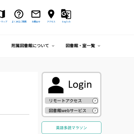
トマップ
よくあるご質問
お問合せ
アクセス
English
附属図書館について
図書館・室一覧
リモートアクセス
?
図書館webサービス
?
英語多読マラソン