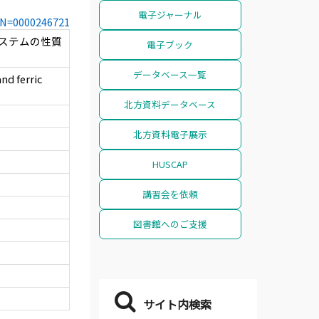
電子ジャーナル
CCN=0000246721
みシステムの性質
電子ブック
データベース一覧
nd ferric
北方資料データベース
北方資料電子展示
HUSCAP
講習会を依頼
図書館へのご支援
サイト内検索