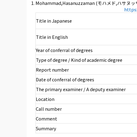
Mohammad,Hasanuzzaman (モハメド,ハサヌ
https
Title in Japanese
Title in English
Year of conferral of degrees
Type of degree / Kind of academic degree
Report number
Date of conferral of degrees
The primary examiner / A deputy examiner
Location
Call number
Comment
Summary