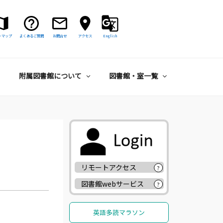
トマップ
よくあるご質問
お問合せ
アクセス
English
附属図書館について
図書館・室一覧
リモートアクセス
?
図書館webサービス
?
英語多読マラソン