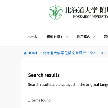
コ
ン
テ
ン
ツ
へ
ス
ホーム
資料を探す
利用案内
図
キ
ッ
プ
HOME
北海道大学学位論文目録データベース
home
chevron_right
chevron_right
Search results
Search results are displayed in the origlnal lang
1 items found.