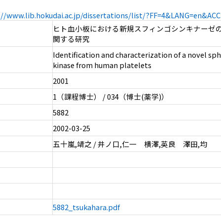
://www.lib.hokudai.ac.jp/dissertations/list/?FF=4&LANG=en&A
ヒト血小板における新規スフィンゴシンキナーゼ
関する研究
Identification and characterization of a novel sp
kinase from human platelets
2001
1（課程博士） / 034（博士(薬学)）
5882
2002-03-25
五十嵐,靖之 / 井ノ口,仁一 横澤,英良 澤田,均
5882_tsukahara.pdf