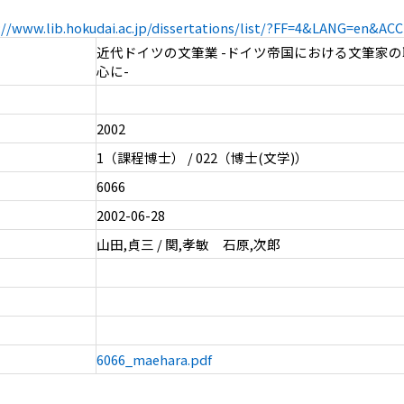
://www.lib.hokudai.ac.jp/dissertations/list/?FF=4&LANG=en&A
近代ドイツの文筆業 -ドイツ帝国における文筆家
心に-
2002
1（課程博士） / 022（博士(文学)）
6066
2002-06-28
山田,貞三 / 関,孝敏 石原,次郎
6066_maehara.pdf