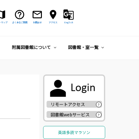
トマップ
よくあるご質問
お問合せ
アクセス
English
附属図書館について
図書館・室一覧
リモートアクセス
?
図書館webサービス
?
英語多読マラソン