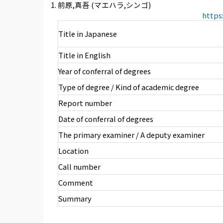
前原,真吾 (マエハラ,シンゴ)
https
Title in Japanese
Title in English
Year of conferral of degrees
Type of degree / Kind of academic degree
Report number
Date of conferral of degrees
The primary examiner / A deputy examiner
Location
Call number
Comment
Summary