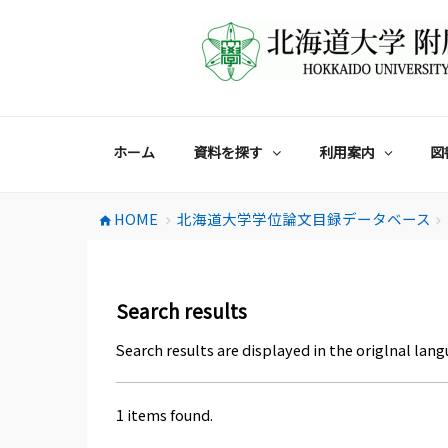
コ
ン
テ
ン
ツ
へ
ス
ホーム
資料を探す
利用案内
図
キ
ッ
プ
HOME
北海道大学学位論文目録データベース
home
chevron_right
chevron_right
Search results
Search results are displayed in the origlnal lang
1 items found.