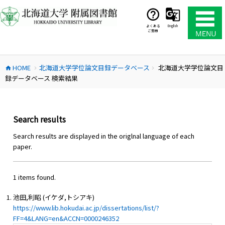
コ
ン
テ
よくある
English
ご質問
ン
ツ
へ
HOME
北海道大学学位論文目録データベース
北海道大学学位論文目
ス
home
chevron_right
chevron_right
録データベース 検索結果
キ
ッ
プ
Search results
Search results are displayed in the origlnal language of each
paper.
1 items found.
池田,利昭 (イケダ,トシアキ)
https://www.lib.hokudai.ac.jp/dissertations/list/?
FF=4&LANG=en&ACCN=0000246352