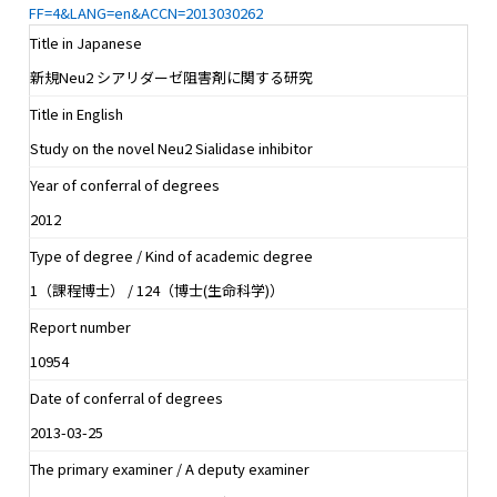
FF=4&LANG=en&ACCN=2013030262
Title in Japanese
新規Neu2 シアリダーゼ阻害剤に関する研究
Title in English
Study on the novel Neu2 Sialidase inhibitor
Year of conferral of degrees
2012
Type of degree / Kind of academic degree
1（課程博士） / 124（博士(生命科学)）
Report number
10954
Date of conferral of degrees
2013-03-25
The primary examiner / A deputy examiner