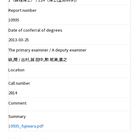
Report number
10935
Date of conferral of degrees
2013-03-25
The primary examiner / A deputy examiner
姚,閔 / 出村,誠 田中,勲 尾瀬,農之
Location
Call number
2814
Comment
Summary
10935_fujiwara.pdf