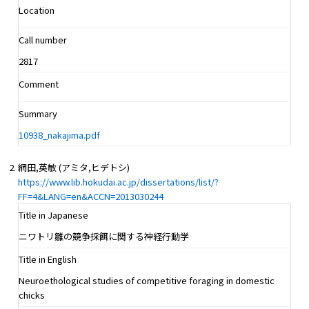
Location
Call number
2817
Comment
Summary
10938_nakajima.pdf
網田,英敏 (アミタ,ヒデトシ)
https://www.lib.hokudai.ac.jp/dissertations/list/?
FF=4&LANG=en&ACCN=2013030244
Title in Japanese
ニワトリ雛の競争採餌に関する神経行動学
Title in English
Neuroethological studies of competitive foraging in domestic
chicks