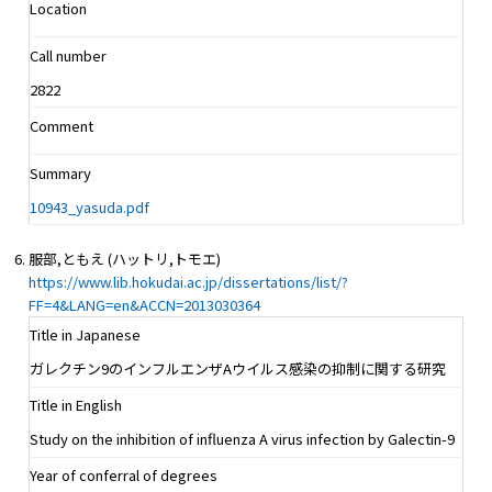
Location
Call number
2822
Comment
Summary
10943_yasuda.pdf
服部,ともえ (ハットリ,トモエ)
https://www.lib.hokudai.ac.jp/dissertations/list/?
FF=4&LANG=en&ACCN=2013030364
Title in Japanese
ガレクチン9のインフルエンザAウイルス感染の抑制に関する研究
Title in English
Study on the inhibition of influenza A virus infection by Galectin-9
Year of conferral of degrees