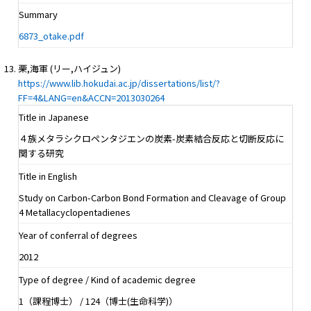
Summary
6873_otake.pdf
栗,海軍 (リー,ハイジュン)
https://www.lib.hokudai.ac.jp/dissertations/list/?
FF=4&LANG=en&ACCN=2013030264
Title in Japanese
４族メタラシクロペンタジエンの炭素-炭素結合反応と切断反応に
関する研究
Title in English
Study on Carbon-Carbon Bond Formation and Cleavage of Group
4 Metallacyclopentadienes
Year of conferral of degrees
2012
Type of degree / Kind of academic degree
1（課程博士） / 124（博士(生命科学)）