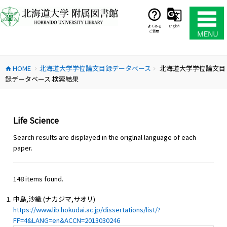
コ
ン
テ
よくある
English
ご質問
ン
ツ
へ
HOME
北海道大学学位論文目録データベース
北海道大学学位論文目
ス
home
chevron_right
chevron_right
録データベース 検索結果
キ
ッ
プ
Life Science
Search results are displayed in the origlnal language of each
paper.
148 items found.
中島,沙織 (ナカジマ,サオリ)
https://www.lib.hokudai.ac.jp/dissertations/list/?
FF=4&LANG=en&ACCN=2013030246