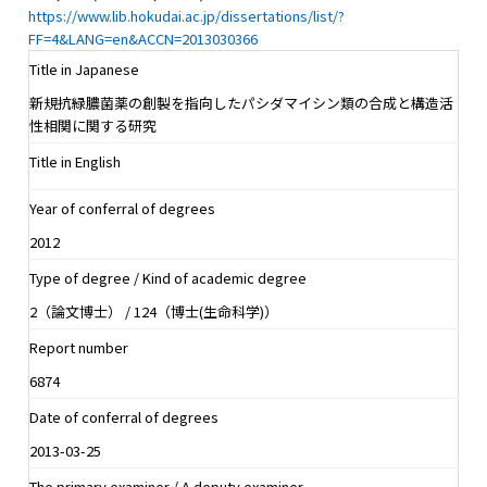
https://www.lib.hokudai.ac.jp/dissertations/list/?
FF=4&LANG=en&ACCN=2013030366
Title in Japanese
新規抗緑膿菌薬の創製を指向したパシダマイシン類の合成と構造活
性相関に関する研究
Title in English
Year of conferral of degrees
2012
Type of degree / Kind of academic degree
2（論文博士） / 124（博士(生命科学)）
Report number
6874
Date of conferral of degrees
2013-03-25
The primary examiner / A deputy examiner