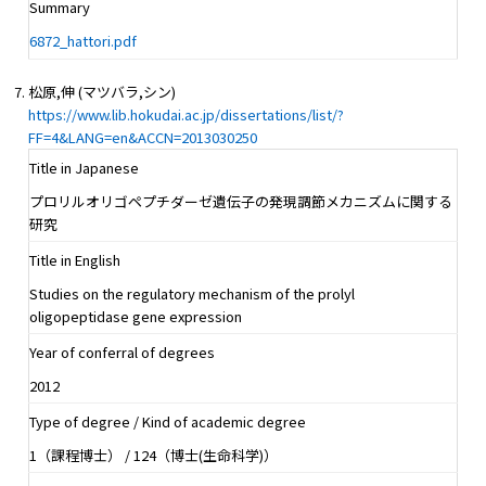
Summary
6872_hattori.pdf
松原,伸 (マツバラ,シン)
https://www.lib.hokudai.ac.jp/dissertations/list/?
FF=4&LANG=en&ACCN=2013030250
Title in Japanese
プロリルオリゴペプチダーゼ遺伝子の発現調節メカニズムに関する
研究
Title in English
Studies on the regulatory mechanism of the prolyl
oligopeptidase gene expression
Year of conferral of degrees
2012
Type of degree / Kind of academic degree
1（課程博士） / 124（博士(生命科学)）