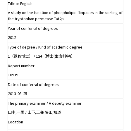
Title in English
A study on the function of phospholipid flippases in the sorting of
the tryptophan permease Tat2p
Year of conferral of degrees
2012
Type of degree / Kind of academic degree
1（課程博士） / 124（博士(生命科学)）
Report number
10939
Date of conferral of degrees
2013-03-25
The primary examiner / A deputy examiner
田中,一馬 / 山下,正兼 藤田,知道
Location