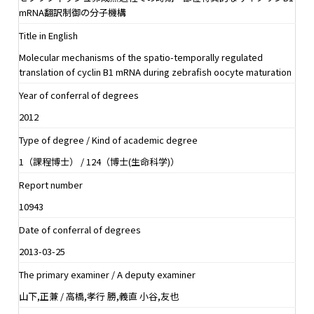
mRNA翻訳制御の分子機構
Title in English
Molecular mechanisms of the spatio-temporally regulated
translation of cyclin B1 mRNA during zebrafish oocyte maturation
Year of conferral of degrees
2012
Type of degree / Kind of academic degree
1（課程博士） / 124（博士(生命科学)）
Report number
10943
Date of conferral of degrees
2013-03-25
The primary examiner / A deputy examiner
山下,正兼 / 高橋,孝行 勝,義直 小谷,友也