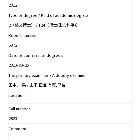
2012
Type of degree / Kind of academic degree
2（論文博士） / 124（博士(生命科学)）
Report number
6872
Date of conferral of degrees
2013-03-25
The primary examiner / A deputy examiner
田中,一馬 / 山下,正兼 有賀,早苗
Location
Call number
2823
Comment