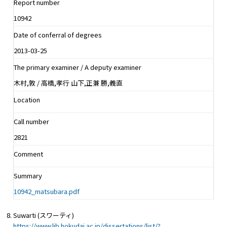
Report number
10942
Date of conferral of degrees
2013-03-25
The primary examiner / A deputy examiner
木村,敦 / 高橋,孝行 山下,正兼 勝,義直
Location
Call number
2821
Comment
Summary
10942_matsubara.pdf
Suwarti (スワーティ)
https://www.lib.hokudai.ac.jp/dissertations/list/?