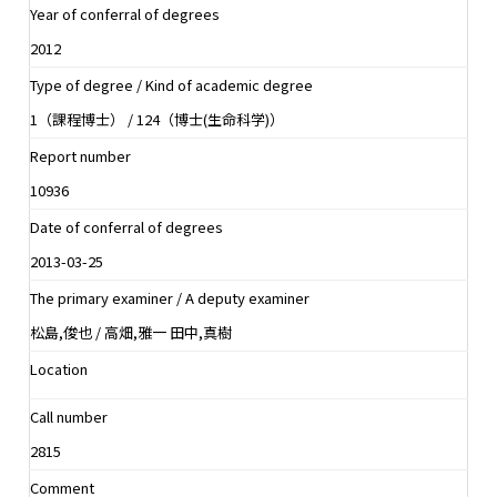
Year of conferral of degrees
2012
Type of degree / Kind of academic degree
1（課程博士） / 124（博士(生命科学)）
Report number
10936
Date of conferral of degrees
2013-03-25
The primary examiner / A deputy examiner
松島,俊也 / 高畑,雅一 田中,真樹
Location
Call number
2815
Comment