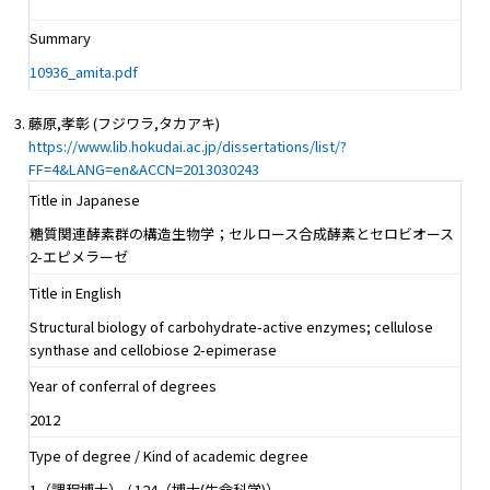
Summary
10936_amita.pdf
藤原,孝彰 (フジワラ,タカアキ)
https://www.lib.hokudai.ac.jp/dissertations/list/?
FF=4&LANG=en&ACCN=2013030243
Title in Japanese
糖質関連酵素群の構造生物学；セルロース合成酵素とセロビオース
2-エピメラーゼ
Title in English
Structural biology of carbohydrate-active enzymes; cellulose
synthase and cellobiose 2-epimerase
Year of conferral of degrees
2012
Type of degree / Kind of academic degree
1（課程博士） / 124（博士(生命科学)）