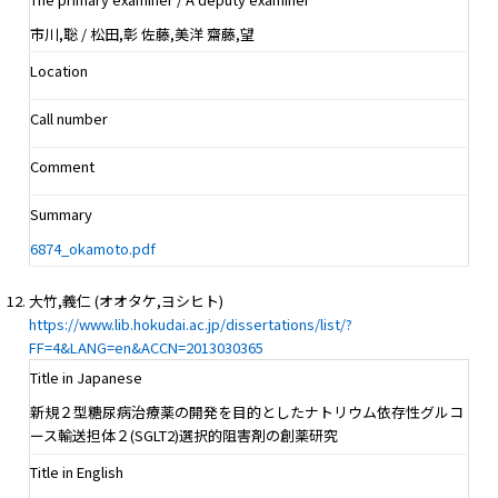
市川,聡 / 松田,彰 佐藤,美洋 齋藤,望
Location
Call number
Comment
Summary
6874_okamoto.pdf
大竹,義仁 (オオタケ,ヨシヒト)
https://www.lib.hokudai.ac.jp/dissertations/list/?
FF=4&LANG=en&ACCN=2013030365
Title in Japanese
新規２型糖尿病治療薬の開発を目的としたナトリウム依存性グルコ
ース輸送担体２(SGLT2)選択的阻害剤の創薬研究
Title in English