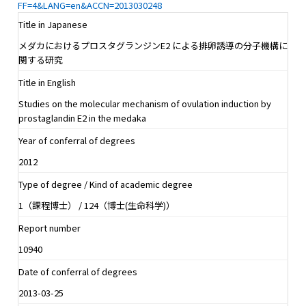
FF=4&LANG=en&ACCN=2013030248
Title in Japanese
メダカにおけるプロスタグランジンE2 による排卵誘導の分子機構に
関する研究
Title in English
Studies on the molecular mechanism of ovulation induction by
prostaglandin E2 in the medaka
Year of conferral of degrees
2012
Type of degree / Kind of academic degree
1（課程博士） / 124（博士(生命科学)）
Report number
10940
Date of conferral of degrees
2013-03-25