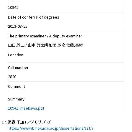
10941
Date of conferral of degrees
2013-03-25
The primary examiner / A deputy examiner
山口,淳二 / 山本,興太朗 加藤,敦之 佐藤,長緒
Location
Call number
2820
Comment
Summary
10941_maekawa.pdf
藤森,千加 (フジモリ,チカ)
https://www.lib.hokudai.ac.jp/dissertations/list/?