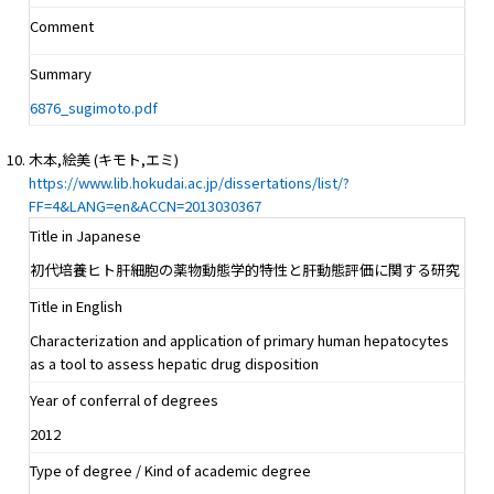
Comment
Summary
6876_sugimoto.pdf
木本,絵美 (キモト,エミ)
https://www.lib.hokudai.ac.jp/dissertations/list/?
FF=4&LANG=en&ACCN=2013030367
Title in Japanese
初代培養ヒト肝細胞の薬物動態学的特性と肝動態評価に関する研究
Title in English
Characterization and application of primary human hepatocytes
as a tool to assess hepatic drug disposition
Year of conferral of degrees
2012
Type of degree / Kind of academic degree