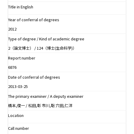
Title in English
Year of conferral of degrees
2012
Type of degree / Kind of academic degree
2（論文博士） / 124（博士(生命科学)）
Report number
6876
Date of conferral of degrees
2013-03-25
The primary examiner / A deputy examiner
橋本,俊一 / 松田,彰 市川,聡 穴田,仁洋
Location
Call number