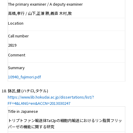
The primary examiner / A deputy examiner
高橋,孝行 / 山下,正兼 勝,義直 木村,敦
Location
Call number
2819
Comment
Summary
10940_fujimori.pdf
鉢呂,健 (ハチロ,タケル)
https://www.lib.hokudai.ac.jp/dissertations/list/?
FF=4&LANG=en&ACCN=2013030247
Title in Japanese
トリプトファン輸送体Tat2pの細胞内輸送におけるリン脂質フリッ
パーゼの機能に関する研究