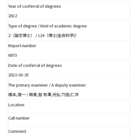
Year of conferral of degrees
2012
Type of degree / Kind of academic degree
2（論文博士） / 124（博士(生命科学)）
Report number
6873
Date of conferral of degrees
2013-03-25
The primary examiner / A deputy examiner
橋本,俊一 / 周東,智 有澤,光弘 穴田,仁洋
Location
Call number
Comment