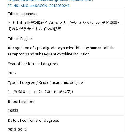
FF=4&LANG=en&ACCN=2013030241
Title in Japanese
ヒト由来Toll様受容体９のCpGオリゴデオキシヌクレオチド認識と
それに伴うサイトカインの誘導
Title in English
Recognition of CpG oligodeoxynucleotides by human Toll-like
receptor 9 and subsequent cytokine induction
Year of conferral of degrees
2012
Type of degree / Kind of academic degree
1（課程博士） / 124（博士(生命科学)）
Report number
10933
Date of conferral of degrees
2013-03-25