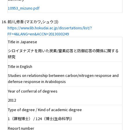
10953_mizuno.pdf
前川,修吾 (マエカワ,シュウゴ)
https://www.lib.hokudai.ac.jp/dissertations/list/?
FF=4&LANG=en&ACCN=2013030249
Title in Japanese
シロイヌナズナを用いた炭素/窒素応答と防御応答の関係に関する
研究
Title in English
Studies on relationship between carbon/nitrogen response and
defense response in Arabidopsis
Year of conferral of degrees
2012
Type of degree / Kind of academic degree
1（課程博士） / 124（博士(生命科学)）
Report number