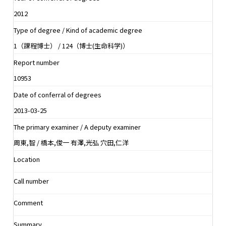
2012
Type of degree / Kind of academic degree
1（課程博士） / 124（博士(生命科学)）
Report number
10953
Date of conferral of degrees
2013-03-25
The primary examiner / A deputy examiner
周東,智 / 橋本,俊一 有澤,光弘 穴田,仁洋
Location
Call number
Comment
Summary