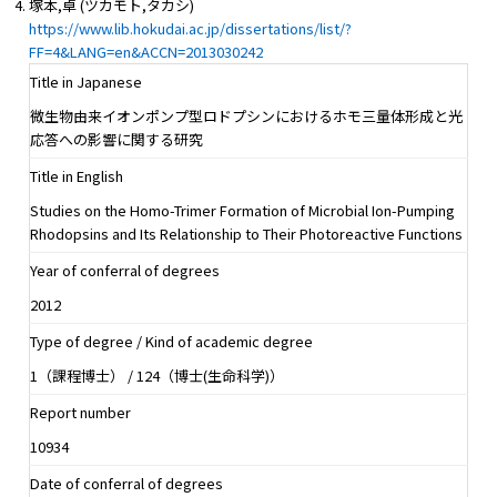
塚本,卓 (ツカモト,タカシ)
https://www.lib.hokudai.ac.jp/dissertations/list/?
FF=4&LANG=en&ACCN=2013030242
Title in Japanese
微生物由来イオンポンプ型ロドプシンにおけるホモ三量体形成と光
応答への影響に関する研究
Title in English
Studies on the Homo-Trimer Formation of Microbial Ion-Pumping
Rhodopsins and Its Relationship to Their Photoreactive Functions
Year of conferral of degrees
2012
Type of degree / Kind of academic degree
1（課程博士） / 124（博士(生命科学)）
Report number
10934
Date of conferral of degrees