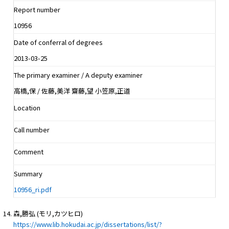
Report number
10956
Date of conferral of degrees
2013-03-25
The primary examiner / A deputy examiner
高橋,保 / 佐藤,美洋 齋藤,望 小笠原,正道
Location
Call number
Comment
Summary
10956_ri.pdf
森,勝弘 (モリ,カツヒロ)
https://www.lib.hokudai.ac.jp/dissertations/list/?