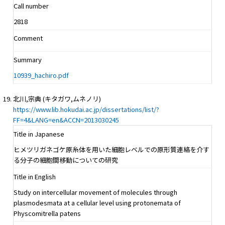
Call number
2818
Comment
Summary
10939_hachiro.pdf
北川,宗典 (キタガワ,ムネノリ)
https://www.lib.hokudai.ac.jp/dissertations/list/?
FF=4&LANG=en&ACCN=2013030245
Title in Japanese
ヒメツリガネゴケ原糸体を用いた細胞レベルでの原形質連絡を介す
る分子の細胞間移動についての研究
Title in English
Study on intercellular movement of molecules through
plasmodesmata at a cellular level using protonemata of
Physcomitrella patens