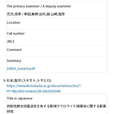
The primary examiner / A deputy examiner
花方,信孝 / 幸田,敏明 出村,誠 山崎,智彦
Location
Call number
2812
Comment
Summary
10933_suwarti.pdf
杉本,智洋 (スギモト,トモヒロ)
https://www.lib.hokudai.ac.jp/dissertations/list/?
FF=4&LANG=en&ACCN=2013030368
Title in Japanese
抗耐性肺炎球菌活性を有する新規マクロライド誘導体に関する創薬
研究