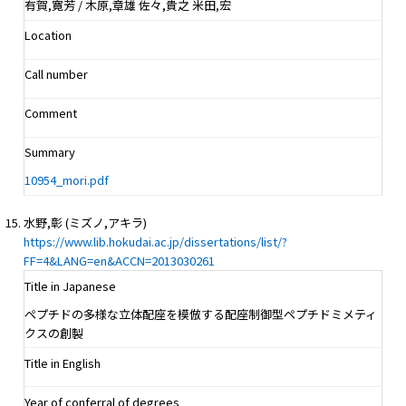
有賀,寛芳 / 木原,章雄 佐々,貴之 米田,宏
Location
Call number
Comment
Summary
10954_mori.pdf
水野,彰 (ミズノ,アキラ)
https://www.lib.hokudai.ac.jp/dissertations/list/?
FF=4&LANG=en&ACCN=2013030261
Title in Japanese
ペプチドの多様な立体配座を模倣する配座制御型ペプチドミメティ
クスの創製
Title in English
Year of conferral of degrees