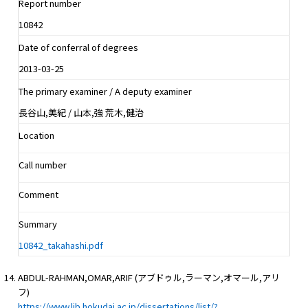
Report number
10842
Date of conferral of degrees
2013-03-25
The primary examiner / A deputy examiner
長谷山,美紀 / 山本,強 荒木,健治
Location
Call number
Comment
Summary
10842_takahashi.pdf
ABDUL-RAHMAN,OMAR,ARIF (アブドゥル,ラーマン,オマール,アリ
フ)
https://www.lib.hokudai.ac.jp/dissertations/list/?