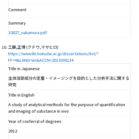
Comment
Summary
10827_nakamura.pdf
工藤,正博 (クドウ,マサヒロ)
https://www.lib.hokudai.ac.jp/dissertations/list/?
FF=4&LANG=en&ACCN=2013030134
Title in Japanese
生体深部成分の定量・イメージングを目的とした分析手法に関する
研究
Title in English
A study of analytical methods for the purpose of quantification
and imaging of substance in vivo
Year of conferral of degrees
2012