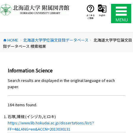
コ
ン
テ
よくある
English
ご質問
ン
ツ
へ
HOME
北海道大学学位論文目録データベース
北海道大学学位論文目
ス
home
chevron_right
chevron_right
録データベース 検索結果
キ
ッ
プ
Information Science
Search results are displayed in the origlnal language of each
paper.
164 items found.
石塚,博規 (イシヅカ,ヒロキ)
https://www.lib.hokudai.ac.jp/dissertations/list/?
FF=4&LANG=en&ACCN=2013030131