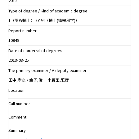
2012
Type of degree / Kind of academic degree
1（課程博士） / 094（博士(情報科学)）
Report number
10849
Date of conferral of degrees
2013-03-25
The primary examiner / A deputy examiner
田中,孝之 / 金子,俊一 小野里,雅彦
Location
Call number
Comment
Summary