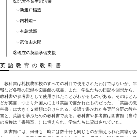
②北大卒業生の活躍
新渡戸稲造
内村鑑三
有島武郎
武信由太郎
③現在の英語学習支援
英語教育の教科書
教科書は札幌農学校のすべての科目で使用されたわけではないが、年
報など各種の記録や図書館の蔵書、また、学生たちの日記や回想から、
教科書や参考書として使用されたことがわかるものがある。そのほとん
どが英書、つまり外国人により英語で書かれたものだった。「英語の教
科書」は大きく２種類に分けられる。英語で書かれた各専門分野の教科
書と、英語を学ぶための教科書である。教科書や参考書は図書館（当時
の名称は「書籍室」）に備えられ、学生たちに貸出されていた。
図書館には、何冊も、時には数十冊も同じものが揃えられた書籍があ